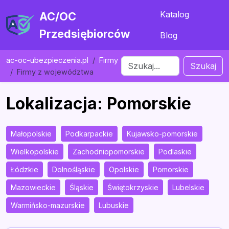
Katalog
AC/OC
Przedsiębiorców
Blog
ac-oc-ubezpieczenia.pl
Firmy
Szukaj
Firmy z województwa
Lokalizacja: Pomorskie
Małopolskie
Podkarpackie
Kujawsko-pomorskie
Wielkopolskie
Zachodniopomorskie
Podlaskie
Łódzkie
Dolnośląskie
Opolskie
Pomorskie
Mazowieckie
Śląskie
Świętokrzyskie
Lubelskie
Warmińsko-mazurskie
Lubuskie