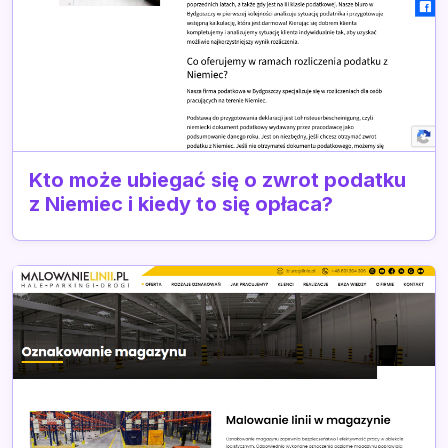
Kto może ubiegać się o zwrot podatku
z Niemiec i kiedy to się opłaca?