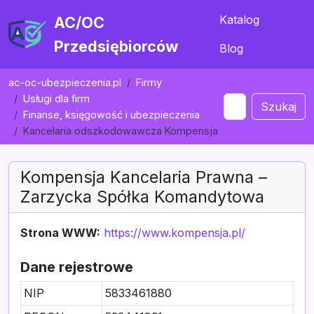
Katalog
AC/OC
Przedsiębiorców
Blog
ac-oc-ubezpieczenia.pl
Firmy
Usługi dla firm
Szukaj
Finanse, księgowość i ubezpieczenia
Kancelaria odszkodowawcza Kompensja
Kompensja Kancelaria Prawna –
Zarzycka Spółka Komandytowa
Strona WWW:
https://www.kompensja.pl/
Dane rejestrowe
NIP
5833461880