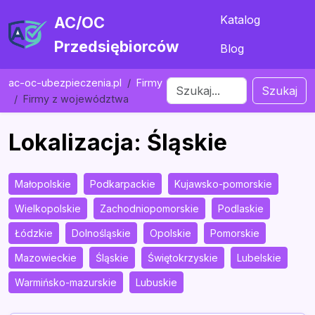
Katalog
AC/OC
Przedsiębiorców
Blog
ac-oc-ubezpieczenia.pl
Firmy
Szukaj
Firmy z województwa
Lokalizacja: Śląskie
Małopolskie
Podkarpackie
Kujawsko-pomorskie
Wielkopolskie
Zachodniopomorskie
Podlaskie
Łódzkie
Dolnośląskie
Opolskie
Pomorskie
Mazowieckie
Śląskie
Świętokrzyskie
Lubelskie
Warmińsko-mazurskie
Lubuskie