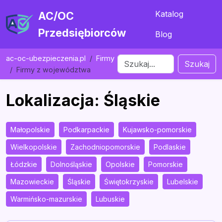
Katalog
AC/OC
Przedsiębiorców
Blog
ac-oc-ubezpieczenia.pl
Firmy
Szukaj
Firmy z województwa
Lokalizacja: Śląskie
Małopolskie
Podkarpackie
Kujawsko-pomorskie
Wielkopolskie
Zachodniopomorskie
Podlaskie
Łódzkie
Dolnośląskie
Opolskie
Pomorskie
Mazowieckie
Śląskie
Świętokrzyskie
Lubelskie
Warmińsko-mazurskie
Lubuskie