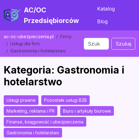
Katalog
AC/OC
Przedsiębiorców
Blog
ac-oc-ubezpieczenia.pl
Firmy
Szukaj
Usługi dla firm
Gastronomia i hotelarstwo
Kategoria: Gastronomia i
hotelarstwo
Usługi prawne
Pozostałe usługi B2B
Marketing, reklama i PR
Biuro i artykuły biurowe
Finanse, księgowość i ubezpieczenia
Gastronomia i hotelarstwo