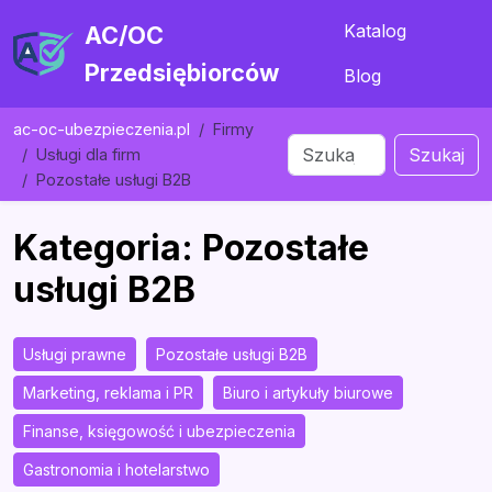
Katalog
AC/OC
Przedsiębiorców
Blog
ac-oc-ubezpieczenia.pl
Firmy
Szukaj
Usługi dla firm
Pozostałe usługi B2B
Kategoria: Pozostałe
usługi B2B
Usługi prawne
Pozostałe usługi B2B
Marketing, reklama i PR
Biuro i artykuły biurowe
Finanse, księgowość i ubezpieczenia
Gastronomia i hotelarstwo