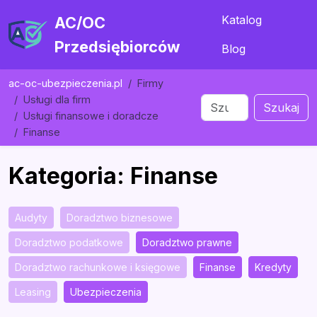
Katalog
AC/OC
Przedsiębiorców
Blog
ac-oc-ubezpieczenia.pl
Firmy
Usługi dla firm
Szukaj
Usługi finansowe i doradcze
Finanse
Kategoria: Finanse
Audyty
Doradztwo biznesowe
Doradztwo podatkowe
Doradztwo prawne
Doradztwo rachunkowe i księgowe
Finanse
Kredyty
Leasing
Ubezpieczenia