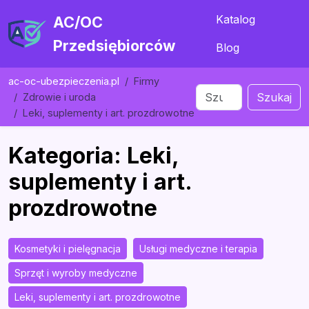
Katalog
AC/OC
Przedsiębiorców
Blog
ac-oc-ubezpieczenia.pl
Firmy
Szukaj
Zdrowie i uroda
Leki, suplementy i art. prozdrowotne
Kategoria: Leki,
suplementy i art.
prozdrowotne
Kosmetyki i pielęgnacja
Usługi medyczne i terapia
Sprzęt i wyroby medyczne
Leki, suplementy i art. prozdrowotne