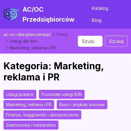
Katalog
AC/OC
Przedsiębiorców
Blog
ac-oc-ubezpieczenia.pl
Firmy
Szukaj
Usługi dla firm
Marketing, reklama i PR
Kategoria: Marketing,
reklama i PR
Usługi prawne
Pozostałe usługi B2B
Marketing, reklama i PR
Biuro i artykuły biurowe
Finanse, księgowość i ubezpieczenia
Gastronomia i hotelarstwo