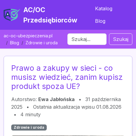
Katalog
AC/OC
Przedsiębiorców
Blog
ac-oc-ubezpieczenia.pl
Szukaj
Blog
Zdrowie i uroda
Prawo a zakupy w sieci - co
musisz wiedzieć, zanim kupisz
produkt spoza UE?
Autorstwo:
Ewa Jabłońska
•
31 października
2025
•
Ostatnia aktualizacja wpisu 01.08.2026
•
4 minuty
Zdrowie i uroda