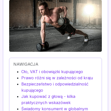
NAWIGACJA
Cło, VAT i obowiązki kupującego
Prawo różni się w zależności od kraju
Bezpieczeństwo i odpowiedzialność
kupującego
Jak kupować z głową - kilka
praktycznych wskazówek
Świadomy konsument w globalnym