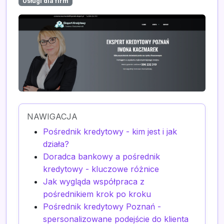
Usługi dla firm
NAWIGACJA
Pośrednik kredytowy - kim jest i jak
działa?
Doradca bankowy a pośrednik
kredytowy - kluczowe różnice
Jak wygląda współpraca z
pośrednikiem krok po kroku
Pośrednik kredytowy Poznań -
spersonalizowane podejście do klienta