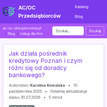
Katalog
AC/OC
Przedsiębiorców
Blog
ac-oc-ubezpieczenia.pl
Szukaj
Blog
Usługi dla firm
Jak działa pośrednik
kredytowy Poznań i czym
różni się od doradcy
bankowego?
Autorstwo:
Karolina Kowalska
•
10
października 2025
•
Ostatnia aktualizacja
wpisu 30.07.2026
•
5 minut