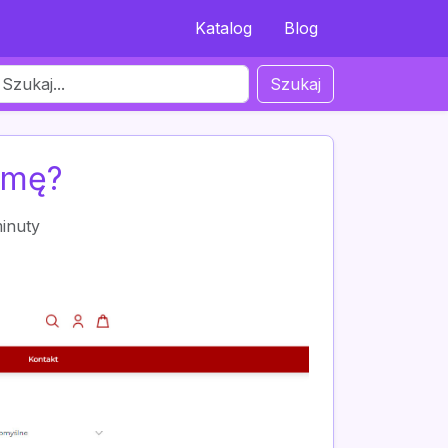
Katalog
Blog
Szukaj
amę?
inuty