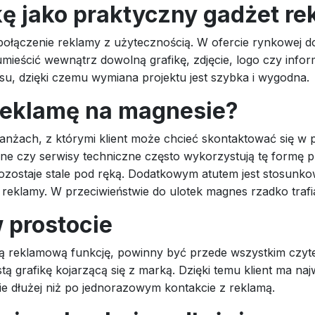
ę jako praktyczny gadżet r
t połączenie reklamy z użytecznością. W ofercie rynkowej 
umieścić wewnątrz dowolną grafikę, zdjęcie, logo czy info
su, dzięki czemu wymiana projektu jest szybka i wygodna.
reklamę na magnesie?
nżach, z którymi klient może chcieć skontaktować się w p
zne czy serwisy techniczne często wykorzystują tę formę p
pozostaje stale pod ręką. Dodatkowym atutem jest stosunkow
 reklamy. W przeciwieństwie do ulotek magnes rzadko traf
 prostocie
 reklamową funkcję, powinny być przede wszystkim czytel
 grafikę kojarzącą się z marką. Dzięki temu klient ma naj
ie dłużej niż po jednorazowym kontakcie z reklamą.