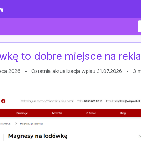
w
wkę to dobre miejsce na rekl
wca 2026
•
Ostatnia aktualizacja wpisu 31.07.2026
•
3 m