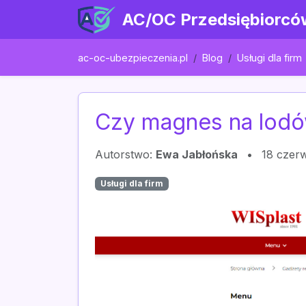
AC/OC Przedsiębiorcó
ac-oc-ubezpieczenia.pl
Blog
Usługi dla firm
Czy magnes na lodó
Autorstwo:
Ewa Jabłońska
•
18 czer
Usługi dla firm