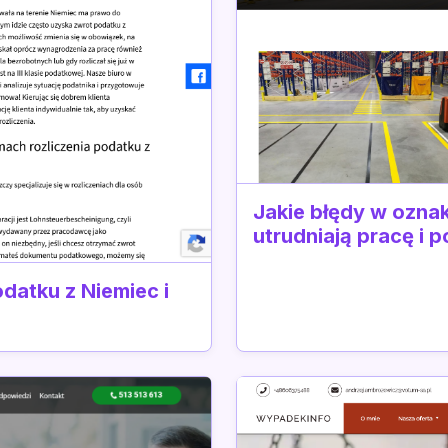
Jakie błędy w ozna
utrudniają pracę i
datku z Niemiec i