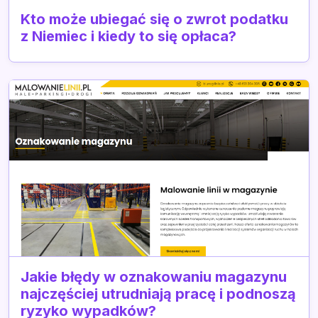
Kto może ubiegać się o zwrot podatku
z Niemiec i kiedy to się opłaca?
Jakie błędy w oznakowaniu magazynu
najczęściej utrudniają pracę i podnoszą
ryzyko wypadków?