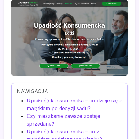
NAWIGACJA
Upadłość konsumencka – co dzieje się z
majątkiem po decyzji sądu?
Czy mieszkanie zawsze zostaje
sprzedane?
Upadłość konsumencka – co z