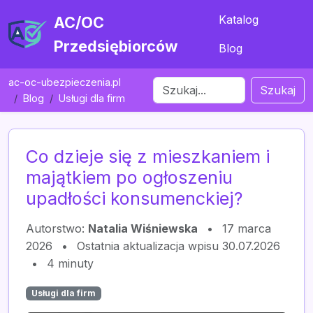
Katalog
AC/OC
Przedsiębiorców
Blog
ac-oc-ubezpieczenia.pl
Szukaj
Blog
Usługi dla firm
Co dzieje się z mieszkaniem i
majątkiem po ogłoszeniu
upadłości konsumenckiej?
Autorstwo:
Natalia Wiśniewska
•
17 marca
2026
•
Ostatnia aktualizacja wpisu 30.07.2026
•
4 minuty
Usługi dla firm