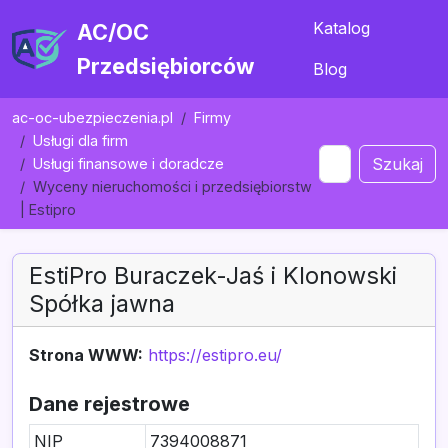
Katalog
AC/OC
Przedsiębiorców
Blog
ac-oc-ubezpieczenia.pl
Firmy
Usługi dla firm
Szukaj
Usługi finansowe i doradcze
Wyceny nieruchomości i przedsiębiorstw
| Estipro
EstiPro Buraczek-Jaś i Klonowski
Spółka jawna
Strona WWW:
https://estipro.eu/
Dane rejestrowe
NIP
7394008871