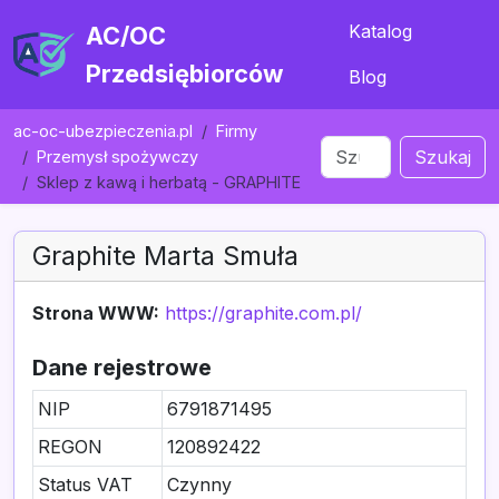
Katalog
AC/OC
Przedsiębiorców
Blog
ac-oc-ubezpieczenia.pl
Firmy
Szukaj
Przemysł spożywczy
Sklep z kawą i herbatą - GRAPHITE
Graphite Marta Smuła
Strona WWW:
https://graphite.com.pl/
Dane rejestrowe
NIP
6791871495
REGON
120892422
Status VAT
Czynny