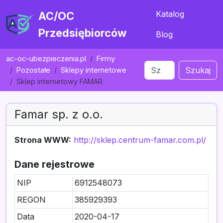
Katalog
AC/OC
Przedsiębiorców
Blog
ac-oc-ubezpieczenia.pl
Firmy
Szukaj
Pozostałe
Sklepy internetowe
Sklep internetowy FAMAR
Famar sp. z o.o.
Strona WWW:
http://sklep.centrum-famar.com.pl/
Dane rejestrowe
NIP
6912548073
REGON
385929393
Data
2020-04-17