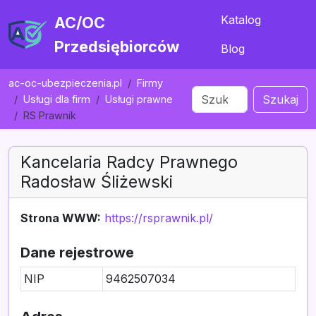
Katalog
AC/OC
Przedsiębiorców
Blog
ac-oc-ubezpieczenia.pl
Firmy
Szukaj
Usługi dla firm
Usługi prawne
RS Prawnik
Kancelaria Radcy Prawnego
Radosław Śliżewski
Strona WWW:
https://rsprawnik.pl/
Dane rejestrowe
NIP
9462507034