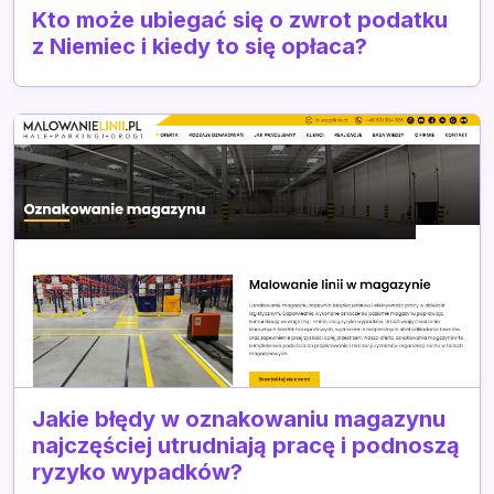
Kto może ubiegać się o zwrot podatku
z Niemiec i kiedy to się opłaca?
Jakie błędy w oznakowaniu magazynu
najczęściej utrudniają pracę i podnoszą
ryzyko wypadków?