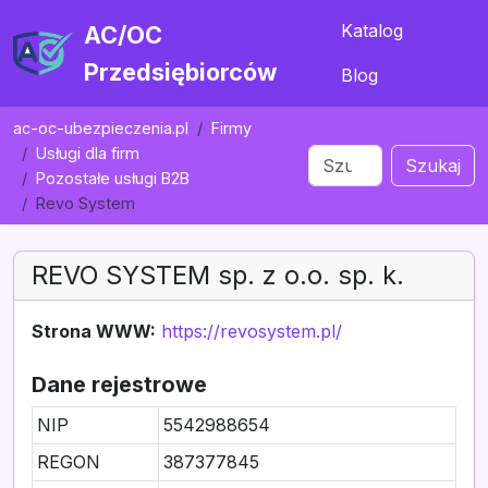
Katalog
AC/OC
Przedsiębiorców
Blog
ac-oc-ubezpieczenia.pl
Firmy
Usługi dla firm
Szukaj
Pozostałe usługi B2B
Revo System
REVO SYSTEM sp. z o.o. sp. k.
Strona WWW:
https://revosystem.pl/
Dane rejestrowe
NIP
5542988654
REGON
387377845