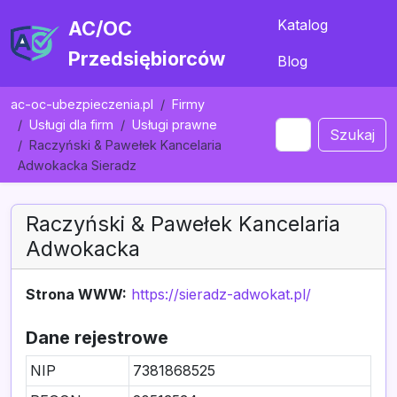
Katalog
AC/OC
Przedsiębiorców
Blog
ac-oc-ubezpieczenia.pl
Firmy
Usługi dla firm
Usługi prawne
Szukaj
Raczyński & Pawełek Kancelaria
Adwokacka Sieradz
Raczyński & Pawełek Kancelaria
Adwokacka
Strona WWW:
https://sieradz-adwokat.pl/
Dane rejestrowe
NIP
7381868525