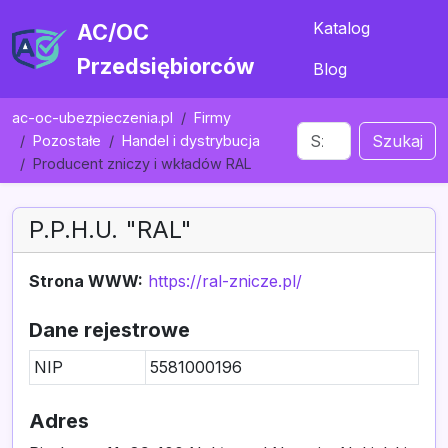
Katalog
AC/OC
Przedsiębiorców
Blog
ac-oc-ubezpieczenia.pl
Firmy
Szukaj
Pozostałe
Handel i dystrybucja
Producent zniczy i wkładów RAL
P.P.H.U. "RAL"
Strona WWW:
https://ral-znicze.pl/
Dane rejestrowe
NIP
5581000196
Adres