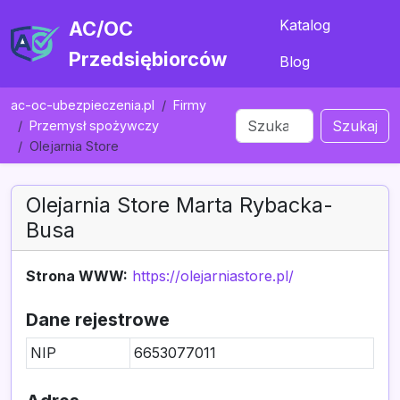
Katalog
AC/OC
Przedsiębiorców
Blog
ac-oc-ubezpieczenia.pl
Firmy
Szukaj
Przemysł spożywczy
Olejarnia Store
Olejarnia Store Marta Rybacka-
Busa
Strona WWW:
https://olejarniastore.pl/
Dane rejestrowe
NIP
6653077011