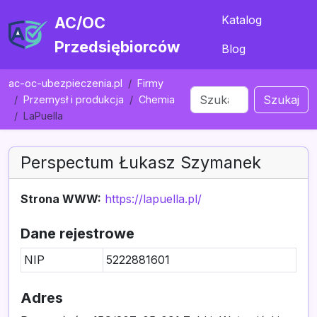
Katalog
AC/OC
Przedsiębiorców
Blog
ac-oc-ubezpieczenia.pl
Firmy
Szukaj
Przemysł i produkcja
Chemia
LaPuella
Perspectum Łukasz Szymanek
Strona WWW:
https://lapuella.pl/
Dane rejestrowe
NIP
5222881601
Adres