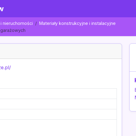
w
i nieruchomości
Materiały konstrukcyjne i instalacyjne
m garażowych
e.pl/