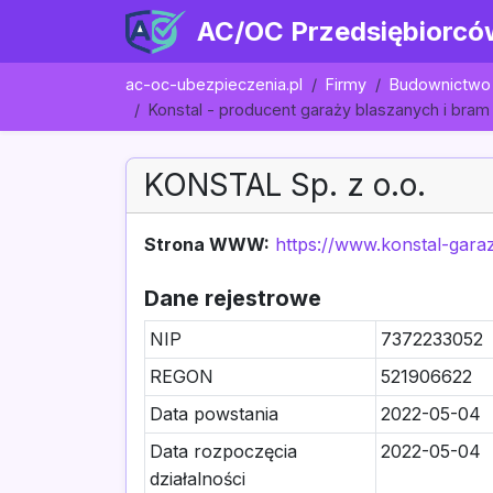
AC/OC Przedsiębiorcó
ac-oc-ubezpieczenia.pl
Firmy
Budownictwo 
Konstal - producent garaży blaszanych i bra
KONSTAL Sp. z o.o.
Strona WWW:
https://www.konstal-garaz
Dane rejestrowe
NIP
7372233052
REGON
521906622
Data powstania
2022-05-04
Data rozpoczęcia
2022-05-04
działalności