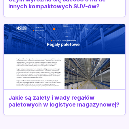
innych kompaktowych SUV-ów?
Jakie są zalety i wady regałów
paletowych w logistyce magazynowej?