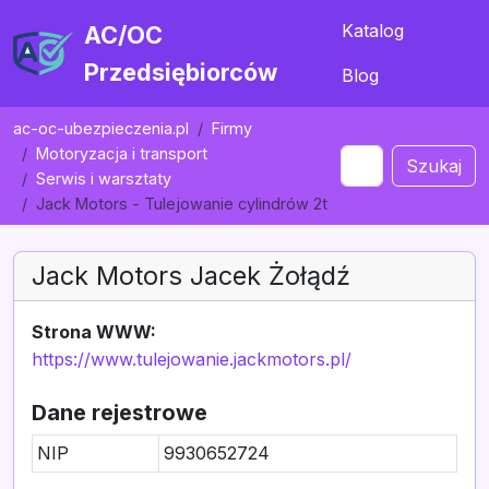
Katalog
AC/OC
Przedsiębiorców
Blog
ac-oc-ubezpieczenia.pl
Firmy
Motoryzacja i transport
Szukaj
Serwis i warsztaty
Jack Motors - Tulejowanie cylindrów 2t
Jack Motors Jacek Żołądź
Strona WWW:
https://www.tulejowanie.jackmotors.pl/
Dane rejestrowe
NIP
9930652724