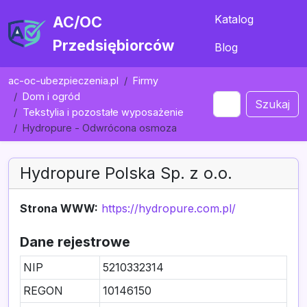
Katalog
AC/OC
Przedsiębiorców
Blog
ac-oc-ubezpieczenia.pl
Firmy
Dom i ogród
Szukaj
Tekstylia i pozostałe wyposażenie
Hydropure - Odwrócona osmoza
Hydropure Polska Sp. z o.o.
Strona WWW:
https://hydropure.com.pl/
Dane rejestrowe
NIP
5210332314
REGON
10146150