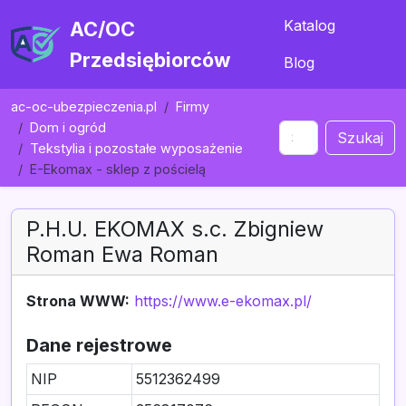
Katalog
AC/OC
Przedsiębiorców
Blog
ac-oc-ubezpieczenia.pl
Firmy
Dom i ogród
Szukaj
Tekstylia i pozostałe wyposażenie
E-Ekomax - sklep z pościelą
P.H.U. EKOMAX s.c. Zbigniew
Roman Ewa Roman
Strona WWW:
https://www.e-ekomax.pl/
Dane rejestrowe
NIP
5512362499