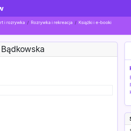
w
rt i rozrywka
Rozrywka i rekreacja
Książki i e-booki
a Bądkowska