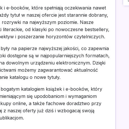
k i e-booków, które spełniają oczekiwania nawet
dy tytuł w naszej ofercie jest starannie dobrany,
z rozrywki na najwyższym poziomie. Nasze
 literackie, od klasyki po nowoczesne bestsellery,
ktyw i poszerzanie horyzontów czytelniczych.
były na papierze najwyższej jakości, co zapewnia
booki dostępne są w najpopularniejszych formatach,
na dowolnym urządzeniu elektronicznym. Dzięki
ictwami możemy zagwarantować aktualność
anie katalogu o nowe tytuły.
bogatym katalogiem książek i e-booków, który
zmieniającym się upodobaniom i wymaganiom
akupy online, a także fachowe doradztwo przy
 z naszej oferty już dziś i wzbogacaj swoją
ublikacjom.