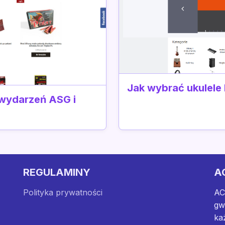
Jak wybrać ukulele
 wydarzeń ASG i
REGULAMINY
A
Polityka prywatności
AC
gw
ka