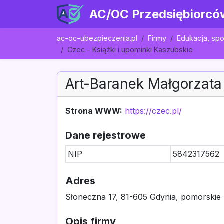
AC/OC Przedsiębiorcó
ac-oc-ubezpieczenia.pl
Firmy
Edukacja, spo
Czec - Książki i upominki Kaszubskie
Art-Baranek Małgorzat
Strona WWW:
https://czec.pl/
Dane rejestrowe
NIP
5842317562
Adres
Słoneczna 17, 81-605 Gdynia, pomorskie
Opis firmy