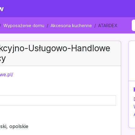
w
Wyposażenie domu
Akcesoria kuchenne
ATARDEX
ukcyjno-Usługowo-Handlowe
cy
we.pl/
ki, opolskie