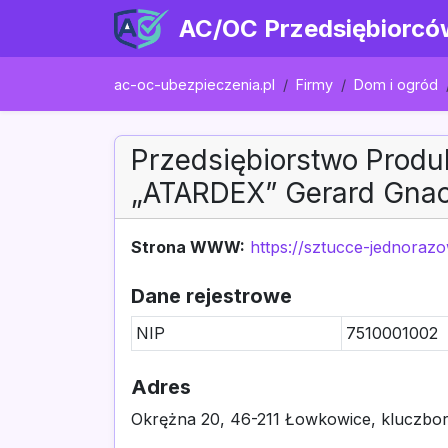
AC/OC Przedsiębiorcó
ac-oc-ubezpieczenia.pl
Firmy
Dom i ogród
Przedsiębiorstwo Prod
„ATARDEX” Gerard Gna
Strona WWW:
https://sztucce-jednorazo
Dane rejestrowe
NIP
7510001002
Adres
Okrężna 20, 46-211 Łowkowice, kluczbors