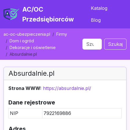
Katalog
AC/OC
Przedsiębiorców
Blog
ac-oc-ubezpieczenia.pl
Firmy
Dom i ogród
Szukaj
Dekoracje i oświetlenie
Absurdalnie.pl
Absurdalnie.pl
Strona WWW:
https://absurdalnie.pl/
Dane rejestrowe
NIP
7922169886
Adres