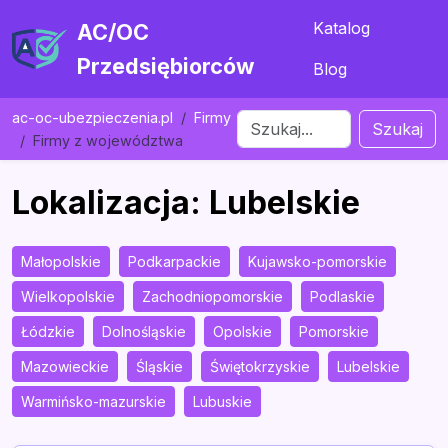
Katalog
AC/OC
Przedsiębiorców
Blog
ac-oc-ubezpieczenia.pl
Firmy
Szukaj
Firmy z województwa
Lokalizacja: Lubelskie
Małopolskie
Podkarpackie
Kujawsko-pomorskie
Wielkopolskie
Zachodniopomorskie
Podlaskie
Łódzkie
Dolnośląskie
Opolskie
Pomorskie
Mazowieckie
Śląskie
Świętokrzyskie
Lubelskie
Warmińsko-mazurskie
Lubuskie