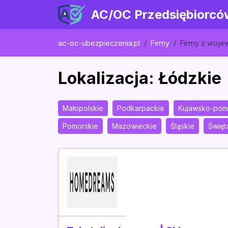
AC/OC Przedsiębiorcó
ac-oc-ubezpieczenia.pl
Firmy
Firmy z woj
Lokalizacja: Łódzkie
Małopolskie
Podkarpackie
Kujawsko-pom
Pomorskie
Mazowieckie
Śląskie
Święt