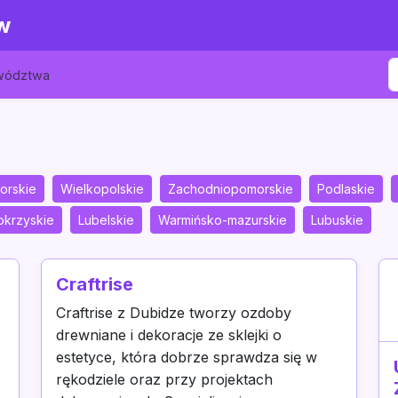
w
ewództwa
orskie
Wielkopolskie
Zachodniopomorskie
Podlaskie
okrzyskie
Lubelskie
Warmińsko-mazurskie
Lubuskie
Craftrise
Craftrise z Dubidze tworzy ozdoby
drewniane i dekoracje ze sklejki o
estetyce, która dobrze sprawdza się w
rękodziele oraz przy projektach