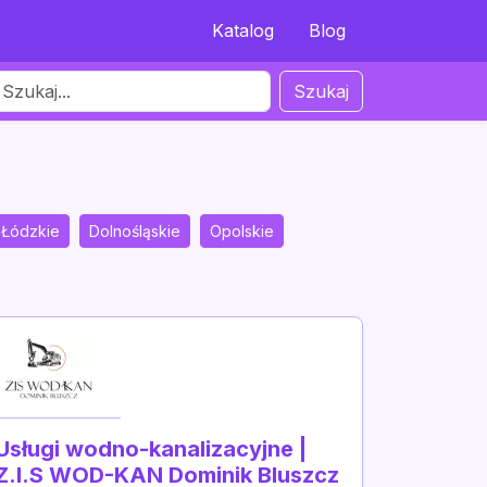
Katalog
Blog
Szukaj
Łódzkie
Dolnośląskie
Opolskie
Usługi wodno-kanalizacyjne |
Z.I.S WOD-KAN Dominik Bluszcz