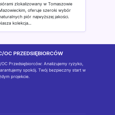
piórami zlokalizowany w Tomaszowie
Mazowieckim, oferuje szeroki wybór
naturalnych piór najwyższej jakości.
Nasza kolekcja...
C/OC PRZEDSIĘBIORCÓW
/OC Przedsiębiorców: Analizujemy ryzyko,
arantujemy spokój. Twój bezpieczny start w
żdym projekcie.