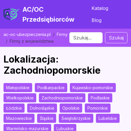
Katalog
AC/OC
Przedsiębiorców
Blog
ac-oc-ubezpieczenia.pl
Firmy
Szukaj
Firmy z województwa
Lokalizacja:
Zachodniopomorskie
Małopolskie
Podkarpackie
Kujawsko-pomorskie
Wielkopolskie
Zachodniopomorskie
Podlaskie
Łódzkie
Dolnośląskie
Opolskie
Pomorskie
Mazowieckie
Śląskie
Świętokrzyskie
Lubelskie
Warmińsko-mazurskie
Lubuskie