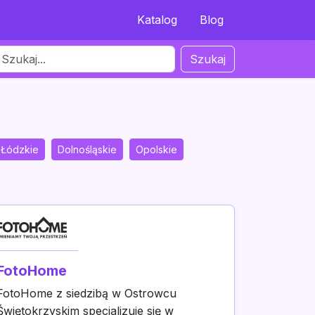
Katalog
Blog
Szukaj
Łódzkie
Dolnośląskie
Opolskie
FotoHome
FotoHome z siedzibą w Ostrowcu
Świętokrzyskim specjalizuje się w