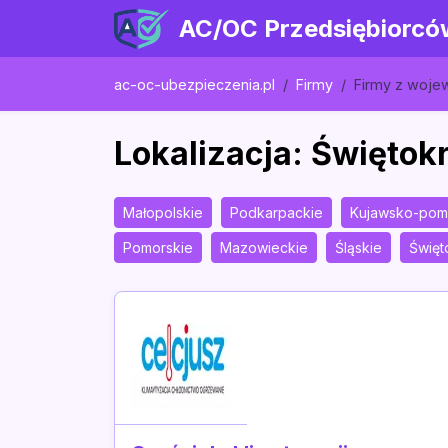
AC/OC Przedsiębiorcó
ac-oc-ubezpieczenia.pl
Firmy
Firmy z woj
Lokalizacja: Świętok
Małopolskie
Podkarpackie
Kujawsko-pom
Pomorskie
Mazowieckie
Śląskie
Święt