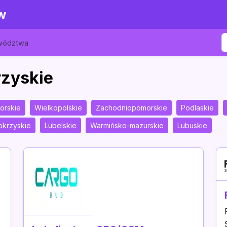
w
ewództwa
rzyskie
orskie
Wielkopolskie
Zachodniopomorskie
Podlaskie
okrzyskie
Lubelskie
Warmińsko-mazurskie
Lubuskie