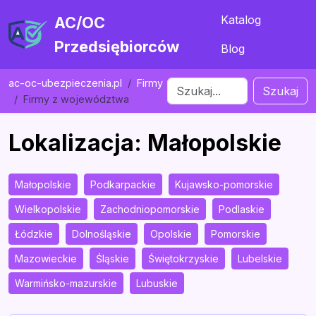
Katalog
AC/OC
Przedsiębiorców
Blog
ac-oc-ubezpieczenia.pl
Firmy
Szukaj
Firmy z województwa
Lokalizacja: Małopolskie
Małopolskie
Podkarpackie
Kujawsko-pomorskie
Wielkopolskie
Zachodniopomorskie
Podlaskie
Łódzkie
Dolnośląskie
Opolskie
Pomorskie
Mazowieckie
Śląskie
Świętokrzyskie
Lubelskie
Warmińsko-mazurskie
Lubuskie