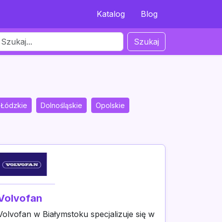
Katalog
Blog
Szukaj
Łódzkie
Dolnośląskie
Opolskie
Volvofan
Volvofan w Białymstoku specjalizuje się w