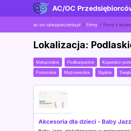
AC/OC Przedsiębiorcó
ac-oc-ubezpieczenia.pl
Firmy
Firmy z woj
Lokalizacja: Podlaski
Małopolskie
Podkarpackie
Kujawsko-pom
Pomorskie
Mazowieckie
Śląskie
Święt
Akcesoria dla dzieci - Baby Jaz