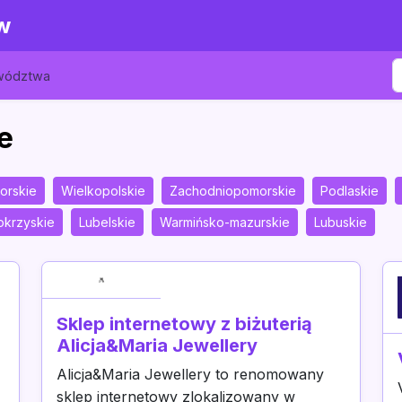
w
ewództwa
e
orskie
Wielkopolskie
Zachodniopomorskie
Podlaskie
okrzyskie
Lubelskie
Warmińsko-mazurskie
Lubuskie
Sklep internetowy z biżuterią
Alicja&Maria Jewellery
z
Alicja&Maria Jewellery to renomowany
sklep internetowy zlokalizowany w