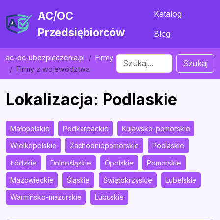
Katalog
AC/OC
Przedsiębiorców
Blog
ac-oc-ubezpieczenia.pl
Firmy
Szukaj
Firmy z województwa
Lokalizacja: Podlaskie
Małopolskie
Podkarpackie
Kujawsko-pomorskie
Wielkopolskie
Zachodniopomorskie
Podlaskie
Łódzkie
Dolnośląskie
Opolskie
Pomorskie
Mazowieckie
Śląskie
Świętokrzyskie
Lubelskie
Warmińsko-mazurskie
Lubuskie