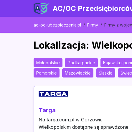
AC/OC Przedsiębiorcó
ac-oc-ubezpieczenia.pl
Firmy
Firmy z woj
Lokalizacja: Wielkop
Małopolskie
Podkarpackie
Kujawsko-pom
Pomorskie
Mazowieckie
Śląskie
Święt
Targa
Na targa.com.pl w Gorzowie
Wielkopolskim dostępne są sprawdzone