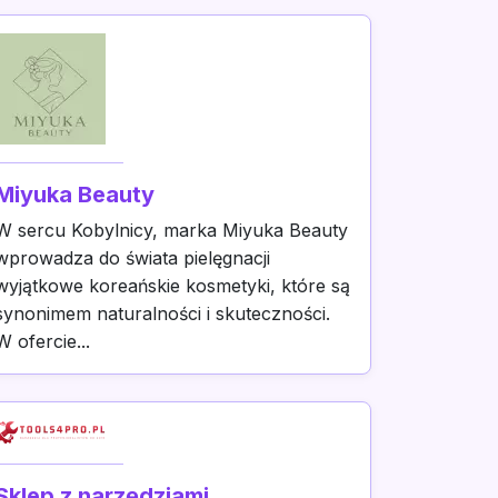
Miyuka Beauty
W sercu Kobylnicy, marka Miyuka Beauty
wprowadza do świata pielęgnacji
wyjątkowe koreańskie kosmetyki, które są
synonimem naturalności i skuteczności.
W ofercie...
Sklep z narzędziami