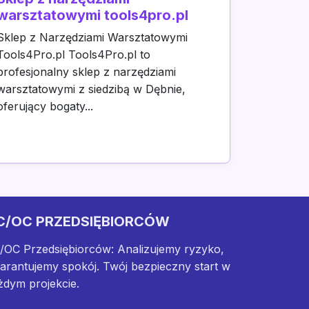
warsztatowymi tools4pro.pl
Sklep z Narzędziami Warsztatowymi
Tools4Pro.pl Tools4Pro.pl to
profesjonalny sklep z narzędziami
warsztatowymi z siedzibą w Dębnie,
oferujący bogaty...
C/OC PRZEDSIĘBIORCÓW
/OC Przedsiębiorców: Analizujemy ryzyko,
arantujemy spokój. Twój bezpieczny start w
żdym projekcie.