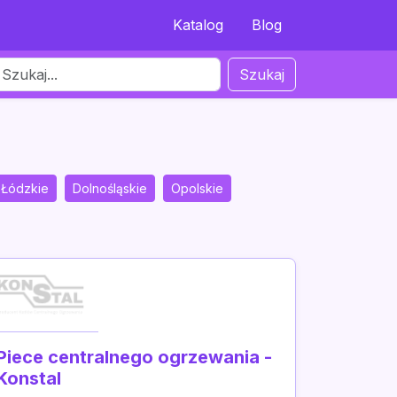
Katalog
Blog
Szukaj
Łódzkie
Dolnośląskie
Opolskie
Piece centralnego ogrzewania -
Konstal