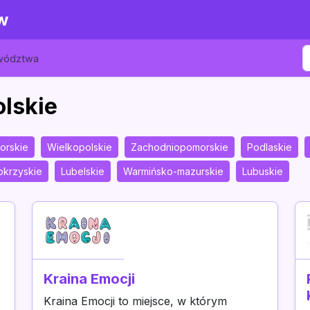
w
ewództwa
olskie
orskie
Wielkopolskie
Zachodniopomorskie
Podlaskie
okrzyskie
Lubelskie
Warmińsko-mazurskie
Lubuskie
Kraina Emocji
Kraina Emocji to miejsce, w którym