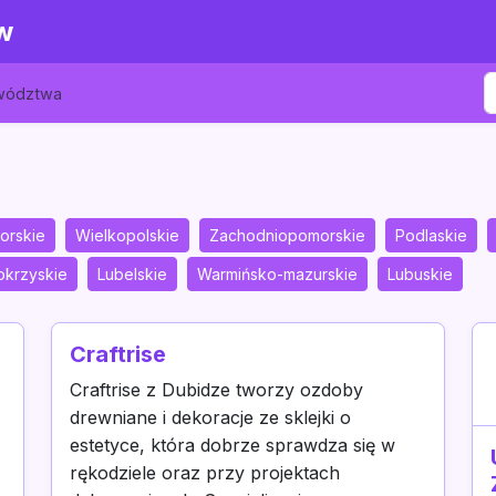
w
ewództwa
orskie
Wielkopolskie
Zachodniopomorskie
Podlaskie
okrzyskie
Lubelskie
Warmińsko-mazurskie
Lubuskie
Craftrise
Craftrise z Dubidze tworzy ozdoby
drewniane i dekoracje ze sklejki o
estetyce, która dobrze sprawdza się w
rękodziele oraz przy projektach