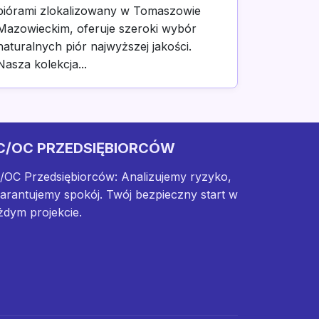
piórami zlokalizowany w Tomaszowie
Mazowieckim, oferuje szeroki wybór
naturalnych piór najwyższej jakości.
Nasza kolekcja...
C/OC PRZEDSIĘBIORCÓW
/OC Przedsiębiorców: Analizujemy ryzyko,
arantujemy spokój. Twój bezpieczny start w
żdym projekcie.