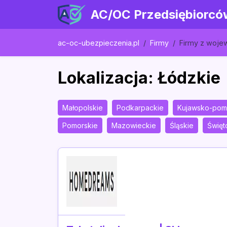
AC/OC Przedsiębiorcó
ac-oc-ubezpieczenia.pl
Firmy
Firmy z woj
Lokalizacja: Łódzkie
Małopolskie
Podkarpackie
Kujawsko-pom
Pomorskie
Mazowieckie
Śląskie
Święt