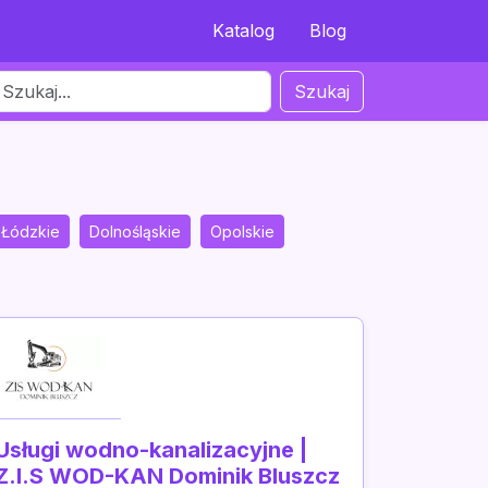
Katalog
Blog
Szukaj
Łódzkie
Dolnośląskie
Opolskie
Usługi wodno-kanalizacyjne |
Z.I.S WOD-KAN Dominik Bluszcz