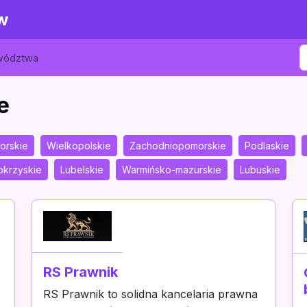
w
ewództwa
e
orskie
Wielkopolskie
Zachodniopomorskie
Podlaskie
okrzyskie
Lubelskie
Warmińsko-mazurskie
Lubuskie
RS Prawnik
RS Prawnik to solidna kancelaria prawna