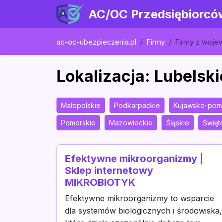
AC/OC Przedsiębiorcó
ac-oc-ubezpieczenia.pl
Firmy
Firmy z woj
Lokalizacja: Lubelski
Małopolskie
Podkarpackie
Kujawsko-pom
Pomorskie
Mazowieckie
Śląskie
Święt
Efektywne mikroorganizmy |
Sklep internetowy
MIKROBIOTYK
Efektywne mikroorganizmy to wsparcie
dla systemów biologicznych i środowiska,