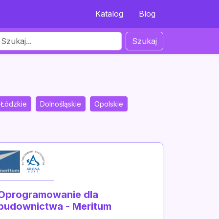
Katalog
Blog
Szukaj
Łódzkie
Dolnośląskie
Opolskie
Oprogramowanie dla
budownictwa - Meritum