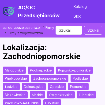
Katalog
AC/OC
Przedsiębiorców
Blog
ac-oc-ubezpieczenia.pl
Firmy
Szukaj
Firmy z województwa
Lokalizacja:
Zachodniopomorskie
Małopolskie
Podkarpackie
Kujawsko-pomorskie
Wielkopolskie
Zachodniopomorskie
Podlaskie
Łódzkie
Dolnośląskie
Opolskie
Pomorskie
Mazowieckie
Śląskie
Świętokrzyskie
Lubelskie
Warmińsko-mazurskie
Lubuskie