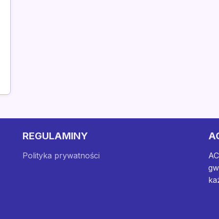
REGULAMINY
A
Polityka prywatności
AC
gw
ka