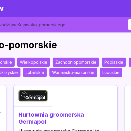
w
ewództwa Kujawsko-pomorskiego
ko-pomorskie
orskie
Wielkopolskie
Zachodniopomorskie
Podlaskie
okrzyskie
Lubelskie
Warmińsko-mazurskie
Lubuskie
L
Hurtownia groomerska
e
Germapol