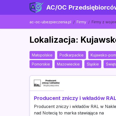
AC/OC Przedsiębiorcó
ac-oc-ubezpieczenia.pl
Firmy
Firmy z woj
Lokalizacja: Kujaws
Małopolskie
Podkarpackie
Kujawsko-pom
Pomorskie
Mazowieckie
Śląskie
Święt
Producent zniczy i wkładów RA
Producent zniczy i wkładów RAL w Nakl
nad Notecią to marka stawiająca na