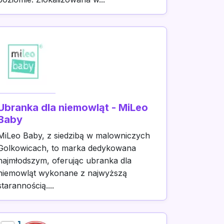
Ubranka dla niemowląt - MiLeo
Baby
MiLeo Baby, z siedzibą w malowniczych
Golkowicach, to marka dedykowana
najmłodszym, oferując ubranka dla
niemowląt wykonane z najwyższą
starannością....