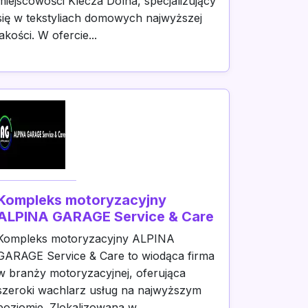
miejscowości Klecza Dolna, specjalizujący
się w tekstyliach domowych najwyższej
jakości. W ofercie...
Kompleks motoryzacyjny
ALPINA GARAGE Service & Care
Kompleks motoryzacyjny ALPINA
GARAGE Service & Care to wiodąca firma
w branży motoryzacyjnej, oferująca
szeroki wachlarz usług na najwyższym
poziomie. Zlokalizowana w...