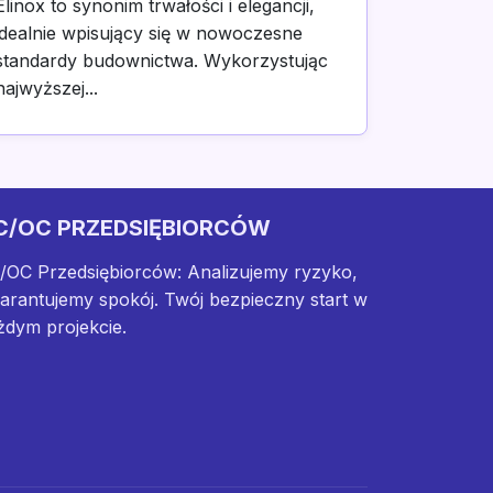
Elinox to synonim trwałości i elegancji,
idealnie wpisujący się w nowoczesne
standardy budownictwa. Wykorzystując
najwyższej...
C/OC PRZEDSIĘBIORCÓW
/OC Przedsiębiorców: Analizujemy ryzyko,
arantujemy spokój. Twój bezpieczny start w
żdym projekcie.