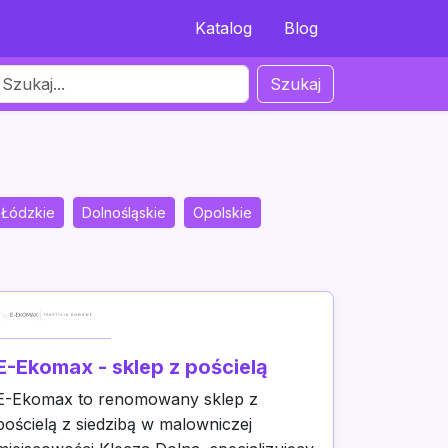
Katalog
Blog
Szukaj
Łódzkie
Dolnośląskie
Opolskie
E-Ekomax - sklep z pościelą
E-Ekomax to renomowany sklep z
pościelą z siedzibą w malowniczej