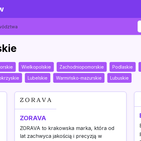
w
ewództwa
skie
orskie
Wielkopolskie
Zachodniopomorskie
Podlaskie
okrzyskie
Lubelskie
Warmińsko-mazurskie
Lubuskie
ZORAVA
ZORAVA to krakowska marka, która od
lat zachwyca jakością i precyzją w