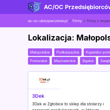
AC/OC Przedsiębiorcó
ac-oc-ubezpieczenia.pl
Firmy
Firmy z woj
Lokalizacja: Małopol
Małopolskie
Podkarpackie
Kujawsko-pom
Pomorskie
Mazowieckie
Śląskie
Święt
3Dek
3Dek w Zgłobice to sklep dla stolarzy i