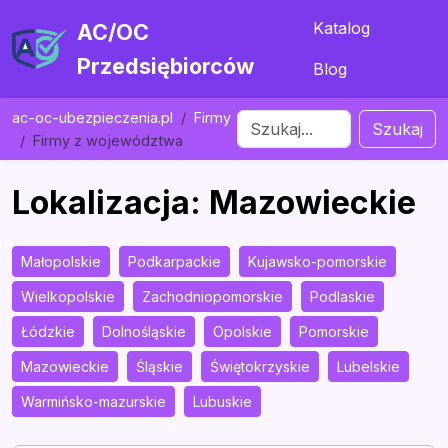
Katalog
AC/OC
Przedsiębiorców
Blog
ac-oc-ubezpieczenia.pl
Firmy
Szukaj
Firmy z województwa
Lokalizacja: Mazowieckie
Małopolskie
Podkarpackie
Kujawsko-pomorskie
Wielkopolskie
Zachodniopomorskie
Podlaskie
Łódzkie
Dolnośląskie
Opolskie
Pomorskie
Mazowieckie
Śląskie
Świętokrzyskie
Lubelskie
Warmińsko-mazurskie
Lubuskie