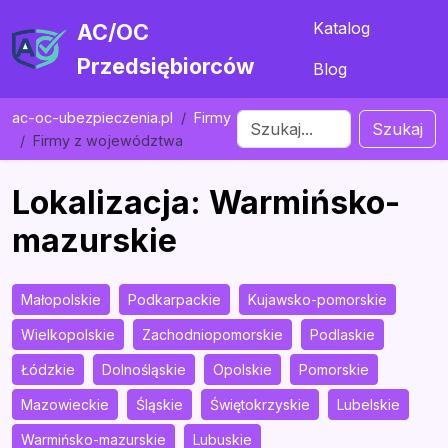
Katalog
AC/OC
Przedsiębiorców
Blog
ac-oc-ubezpieczenia.pl
Firmy
Szukaj
Firmy z województwa
Lokalizacja: Warmińsko-
mazurskie
Małopolskie
Podkarpackie
Kujawsko-pomorskie
Wielkopolskie
Zachodniopomorskie
Podlaskie
Łódzkie
Dolnośląskie
Opolskie
Pomorskie
Mazowieckie
Śląskie
Świętokrzyskie
Lubelskie
Warmińsko-mazurskie
Lubuskie