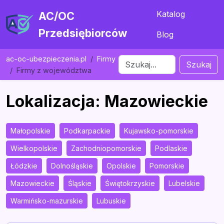
Katalog
AC/OC
Przedsiębiorców
Blog
ac-oc-ubezpieczenia.pl
Firmy
Szukaj
Firmy z województwa
Lokalizacja: Mazowieckie
Małopolskie
Podkarpackie
Kujawsko-pomorskie
Wielkopolskie
Zachodniopomorskie
Podlaskie
Łódzkie
Dolnośląskie
Opolskie
Pomorskie
Mazowieckie
Śląskie
Świętokrzyskie
Lubelskie
Warmińsko-mazurskie
Lubuskie