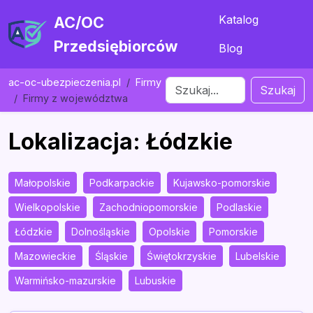
Katalog
AC/OC
Przedsiębiorców
Blog
ac-oc-ubezpieczenia.pl
Firmy
Szukaj
Firmy z województwa
Lokalizacja: Łódzkie
Małopolskie
Podkarpackie
Kujawsko-pomorskie
Wielkopolskie
Zachodniopomorskie
Podlaskie
Łódzkie
Dolnośląskie
Opolskie
Pomorskie
Mazowieckie
Śląskie
Świętokrzyskie
Lubelskie
Warmińsko-mazurskie
Lubuskie