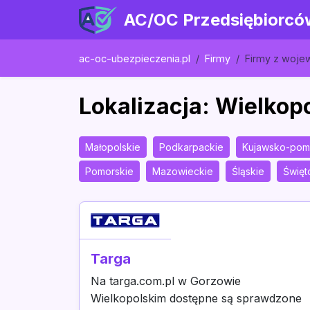
AC/OC Przedsiębiorcó
ac-oc-ubezpieczenia.pl
Firmy
Firmy z woj
Lokalizacja: Wielkop
Małopolskie
Podkarpackie
Kujawsko-pom
Pomorskie
Mazowieckie
Śląskie
Święt
Targa
Na targa.com.pl w Gorzowie
Wielkopolskim dostępne są sprawdzone