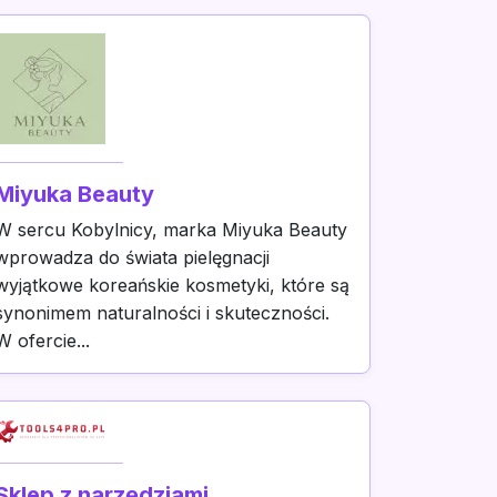
Miyuka Beauty
W sercu Kobylnicy, marka Miyuka Beauty
wprowadza do świata pielęgnacji
wyjątkowe koreańskie kosmetyki, które są
synonimem naturalności i skuteczności.
W ofercie...
Sklep z narzędziami