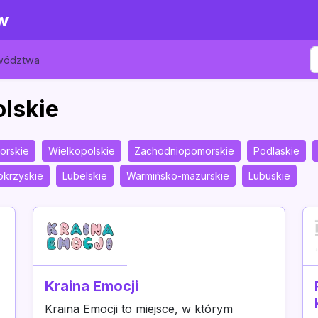
w
ewództwa
olskie
orskie
Wielkopolskie
Zachodniopomorskie
Podlaskie
okrzyskie
Lubelskie
Warmińsko-mazurskie
Lubuskie
Kraina Emocji
Kraina Emocji to miejsce, w którym