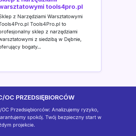
warsztatowymi tools4pro.pl
Sklep z Narzędziami Warsztatowymi
Tools4Pro.pl Tools4Pro.pl to
profesjonalny sklep z narzędziami
warsztatowymi z siedzibą w Dębnie,
oferujący bogaty...
C/OC PRZEDSIĘBIORCÓW
/OC Przedsiębiorców: Analizujemy ryzyko,
arantujemy spokój. Twój bezpieczny start w
żdym projekcie.