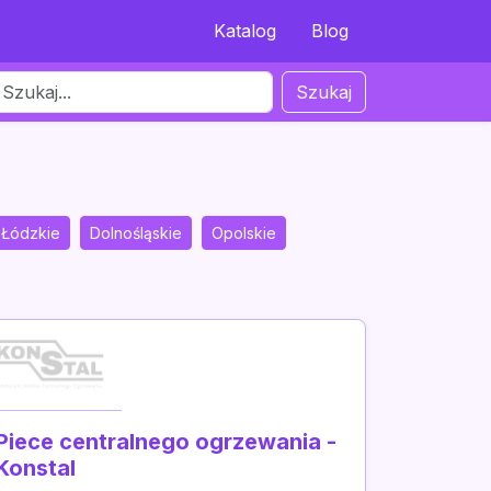
Katalog
Blog
Szukaj
Łódzkie
Dolnośląskie
Opolskie
Piece centralnego ogrzewania -
Konstal