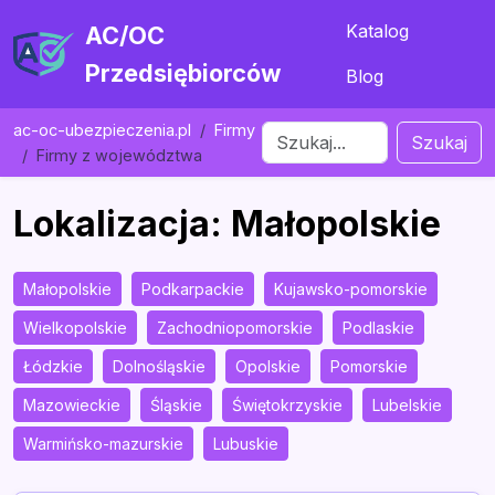
Katalog
AC/OC
Przedsiębiorców
Blog
ac-oc-ubezpieczenia.pl
Firmy
Szukaj
Firmy z województwa
Lokalizacja: Małopolskie
Małopolskie
Podkarpackie
Kujawsko-pomorskie
Wielkopolskie
Zachodniopomorskie
Podlaskie
Łódzkie
Dolnośląskie
Opolskie
Pomorskie
Mazowieckie
Śląskie
Świętokrzyskie
Lubelskie
Warmińsko-mazurskie
Lubuskie