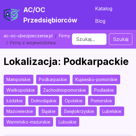
Katalog
AC/OC
Przedsiębiorców
Blog
ac-oc-ubezpieczenia.pl
Firmy
Szukaj
Firmy z województwa
Lokalizacja: Podkarpackie
Małopolskie
Podkarpackie
Kujawsko-pomorskie
Wielkopolskie
Zachodniopomorskie
Podlaskie
Łódzkie
Dolnośląskie
Opolskie
Pomorskie
Mazowieckie
Śląskie
Świętokrzyskie
Lubelskie
Warmińsko-mazurskie
Lubuskie