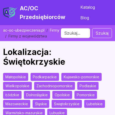
Katalog
AC/OC
Przedsiębiorców
Blog
ac-oc-ubezpieczenia.pl
Firmy
Szukaj
Firmy z województwa
Lokalizacja:
Świętokrzyskie
Małopolskie
Podkarpackie
Kujawsko-pomorskie
Wielkopolskie
Zachodniopomorskie
Podlaskie
Łódzkie
Dolnośląskie
Opolskie
Pomorskie
Mazowieckie
Śląskie
Świętokrzyskie
Lubelskie
Warmińsko-mazurskie
Lubuskie